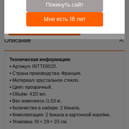
Покинуть сайт
Подробности можно узнать в нашей
политике
обработки персональных данных
Мне есть 18 лет
Подтверждаю
Описание
Техническая информация:
•
Артикул: INTTER021.
•
Страна производства: Франция.
•
Материал: хрустальное стекло.
•
Цвет: прозрачный.
•
Объём: 420 мл.
•
Вес комплекта: 0,53 кг.
•
Количество в наборе: 2 бокала.
•
Комплектация: 2 бокала в картонной коробке.
•
Упаковка: 19 × 29 × 25 см.