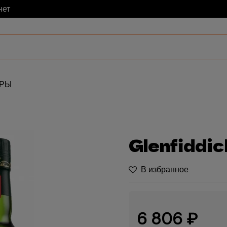
нет
АРЫ
Glenfiddic
В избранное
6 806 ₽