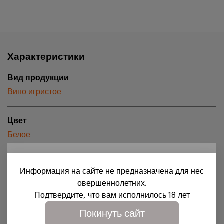
Характеристики
Вид продукции
Вино игристое
Цвет
Белое
18+
Сахар
Информация на сайте не предназначена для нес
Экстра брют
Для доступа на сайт необходимо подтвердить свое
овершеннолетних.
совершеннолетие и согласие на обработку файлов
Подтвердите, что вам исполнилось 18 лет
cookies.
Страна происхождения
Покинуть сайт
Подробности можно узнать в нашей
политике
Италия