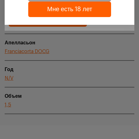
обработки персональных данных
Мне есть 18 лет
Регион происхождения
Подтверждаю
Lombardia
Апелласьон
Franciacorta DOCG
Год
N/V
Объем
1,5