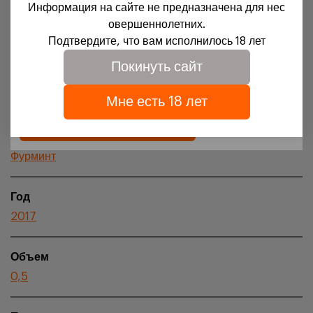
Информация на сайте не предназначена для нес
Регион происхождения
Для доступа на сайт необходимо подтвердить свое
овершеннолетних.
совершеннолетие и согласие на обработку файлов
Tokaj
Подтвердите, что вам исполнилось 18 лет
cookies.
Покинуть сайт
Подробности можно узнать в нашей
политике
Апелласьон
обработки персональных данных
Tokaj
Мне есть 18 лет
Подтверждаю
Сорта винограда
Фурминт
Год
2017
Объем
0,5