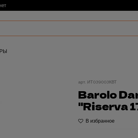
нет
АРЫ
арт.
ИТ039003КВТ
Barolo Da
"Riserva 
В избранное