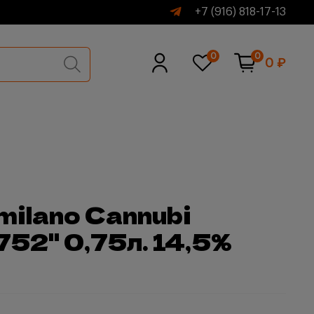
+7 (916) 818-17-13
0
0
0 ₽
milano Cannubi
1752" 0,75л. 14,5%