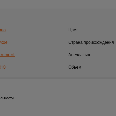
ино
Цвет
ухое
Страна происхождения
iedmont
Апелласьон
010
Объем
льности