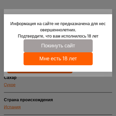
18+
Характеристики
Информация на сайте не предназначена для нес
Для доступа на сайт необходимо подтвердить свое
овершеннолетних.
Вид продукции
совершеннолетие и согласие на обработку файлов
Подтвердите, что вам исполнилось 18 лет
Вино
cookies.
Покинуть сайт
Подробности можно узнать в нашей
политике
обработки персональных данных
Цвет
Мне есть 18 лет
Красное
Подтверждаю
Сахар
Cухое
Страна происхождения
Испания