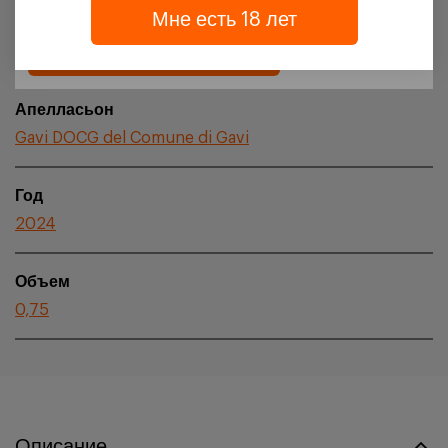
Мне есть 18 лет
Регион происхождения
Подтверждаю
Piedmont
Апелласьон
Gavi DOCG del Comune di Gavi
Год
2024
Объем
0,75
Описание