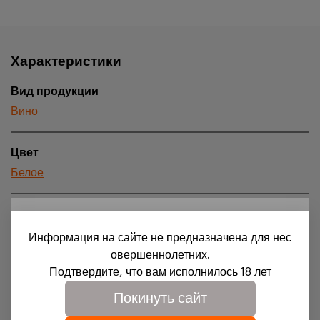
Характеристики
Вид продукции
Вино
Цвет
Белое
Сахар
18+
Cухое
Информация на сайте не предназначена для нес
Для доступа на сайт необходимо подтвердить свое
овершеннолетних.
совершеннолетие и согласие на обработку файлов
Подтвердите, что вам исполнилось 18 лет
Страна происхождения
cookies.
Италия
Покинуть сайт
Подробности можно узнать в нашей
политике
обработки персональных данных