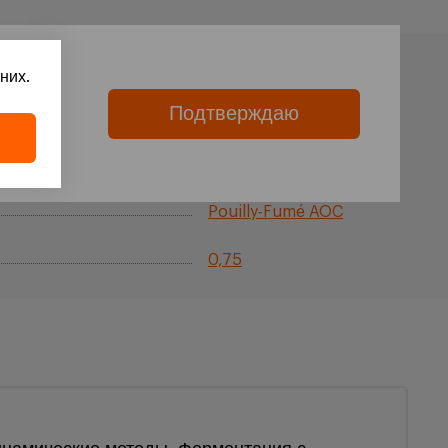
них.
Подтверждаю
Белое
ies.
Франция
Pouilly-Fumé AOC
0,75