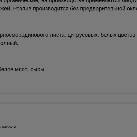
и органические, на производстве применяются биод
жей. Розлив производится без предварительной окл
черносмородинового листа, цитрусовых, белых цветов
полный.
белое мясо, сыры.
льности