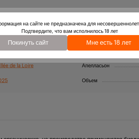
ормация на сайте не предназначена для несовершеннолет
Подтвердите, что вам исполнилось 18 лет
ино
Цвет
вое совершеннолетие и согласие на обработку файлов cook
Покинуть сайт
Мне есть 18 лет
обработки персональных данных
ухое
Страна происхождения
llée de la Loire
Апелласьон
025
Объем