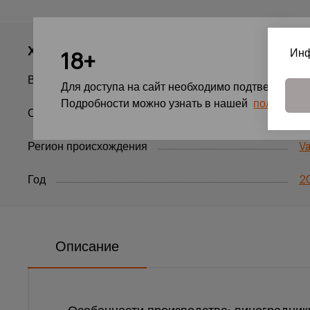
Характеристики
Инф
18+
Вид продукции
В
Для доступа на сайт необходимо подтвердить с
Подробности можно узнать в нашей
политике 
Сахар
C
Регион происхождения
Va
Год
2
Описание