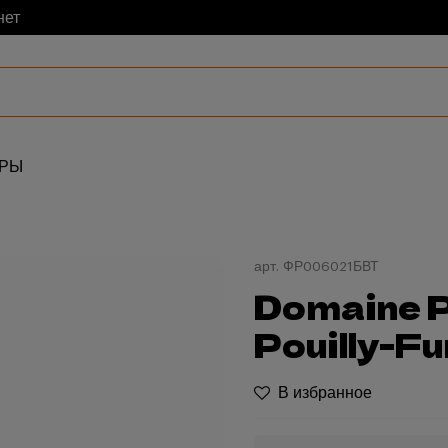
нет
АРЫ
арт.
ФР006021БВТ
Domaine P
Pouilly-F
В избранное