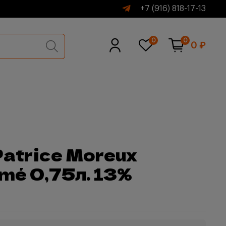
+7 (916) 818-17-13
0
0
0 ₽
atrice Moreux
umé 0,75л. 13%