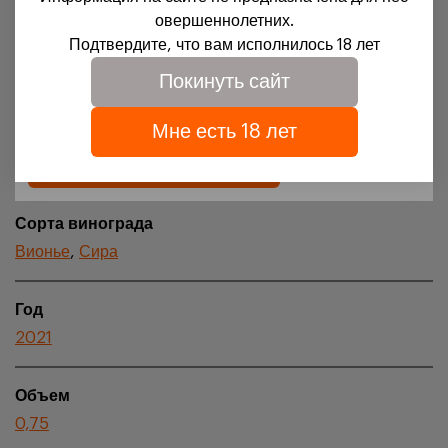
Для доступа на сайт необходимо подтвердить свое
овершеннолетних.
совершеннолетие и согласие на обработку файлов
Подтвердите, что вам исполнилось 18 лет
Регион происхождения
cookies.
Покинуть сайт
Vallée Du Rhone
Подробности можно узнать в нашей
политике
обработки персональных данных
Мне есть 18 лет
Апелласьон
Подтверждаю
Côte Rôtie AOC
Сорта винограда
Вионье
,
Сира
Год
2021
Объем
0,75