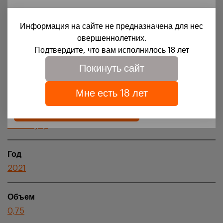
18+
Регион происхождения
Информация на сайте не предназначена для нес
Для доступа на сайт необходимо подтвердить свое
овершеннолетних.
Bourgogne
совершеннолетие и согласие на обработку файлов
Подтвердите, что вам исполнилось 18 лет
cookies.
Покинуть сайт
Апелласьон
Подробности можно узнать в нашей
политике
обработки персональных данных
Bourgogne AOC
Мне есть 18 лет
Подтверждаю
Сорта винограда
Пино Нуар
Год
2021
Объем
0,75