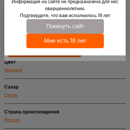
Информация на сайте не предназначена для нес
Для доступа на сайт необходимо подтвердить свое
овершеннолетних.
совершеннолетие и согласие на обработку файлов
Подтвердите, что вам исполнилось 18 лет
cookies.
Характеристики
Покинуть сайт
Подробности можно узнать в нашей
политике
обработки персональных данных
Вид продукции
Мне есть 18 лет
Вино
Подтверждаю
Цвет
Красное
Сахар
Cухое
Страна происхождения
Россия