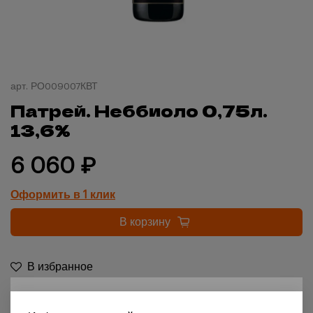
арт.
РО009007КВТ
Патрей. Неббиоло 0,75л.
13,6%
6 060 ₽
Оформить в 1 клик
В корзину
В избранное
18+