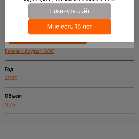
cookies.
Покинуть сайт
Подробности можно узнать в нашей
политике
Регион происхождения
обработки персональных данных
Bordeaux
Мне есть 18 лет
Подтверждаю
Апелласьон
Pessac Léognan AOC
Год
2020
Объем
0,75