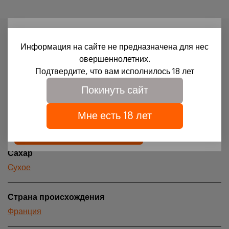
18+
Характеристики
Информация на сайте не предназначена для нес
Для доступа на сайт необходимо подтвердить свое
овершеннолетних.
Вид продукции
совершеннолетие и согласие на обработку файлов
Подтвердите, что вам исполнилось 18 лет
Вино
cookies.
Покинуть сайт
Подробности можно узнать в нашей
политике
обработки персональных данных
Цвет
Мне есть 18 лет
Красное
Подтверждаю
Сахар
Cухое
Страна происхождения
Франция