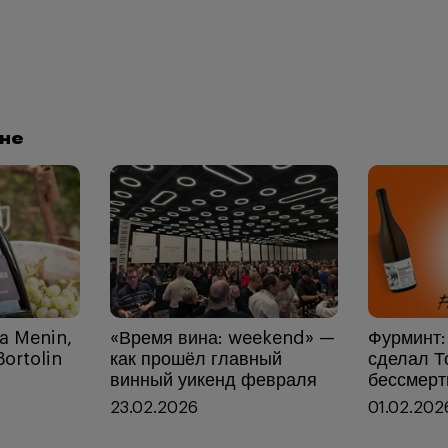
ине
a Menin,
«Время вина: weekend» —
Фурминт:
ortolin
как прошёл главный
сделал Т
винный уикенд февраля
бессмер
23.02.2026
01.02.202