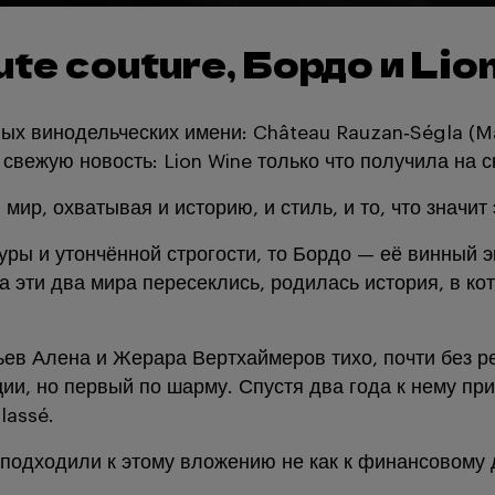
te couture, Бордо и Lio
х винодельческих имени: Château Rauzan‑Ségla (Mar
свежую новость: Lion Wine только что получила на с
ир, охватывая и историю, и стиль, и то, что значит 
уры и утончённой строгости, то Бордо — её винный э
а эти два мира пересеклись, родилась история, в кот
ьев Алена и Жерара Вертхаймеров тихо, почти без 
и, но первый по шарму. Спустя два года к нему при
lassé.
 подходили к этому вложению не как к финансовому 