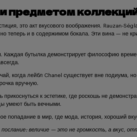
и предметом коллекций 
стиция, это акт вкусового воображения. Rauzan-Ségl
но теперь и в содержимом бокала. Эти вина — не кр
ти. Каждая бутылка демонстрирует философию времен
авсегда.
й, когда лейбл Chanel существует вне подиума, но вн
трочка вручную.
ть прикоснуться к эстетике, где роскошь не демонстр
нды умеют быть вечными.
мое попадание в мир, где мода, история, хороший вку
о послание: величие — это не громкость, а вкус, о