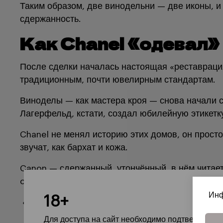
Таким образом, две винодельни — две иконы, и
сдержанность.
Как Chanel «одевал»
После сделки началась настоящая «реставраци
традиционным, почти ювелирным стандартам.
Виноделы — как мастера кроя — снова начали со
Лагерфельд, кстати, создал юбилейную этикетку
Chanel не менял историю этих домов, он просто
звучат, как бархат и кожа.
Canon — сдержанный, утончённый, в нём читает
couture в бокале, созданное не для того, чтобы 
Инф
18+
«Time, savoir-faire, creation» — девиз Chanel 
Для доступа на сайт необходимо подтвердить с