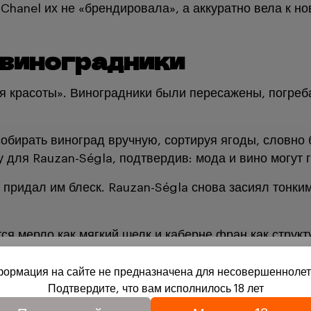
 Chanel их не «брендировала», а аккуратно вела к н
 виноградники
я красоты». Виноградники были пересажены, погре
бирать виноград вручную, сортируя ягоды, словно би
 для Rauzan-Ségla, подтвердив: мода и вино могут 
 придал им блеск. Rauzan-Ségla снова засиял тонки
ся мерло как мягкий шелк и каберне фран как структ
впечатлить, а для того, чтобы остаться в памяти.
ормация на сайте не предназначена для несовершеннолет
по винодельческой линии.
Подтвердите, что вам исполнилось 18 лет
вое совершеннолетие и согласие на обработку файлов cook