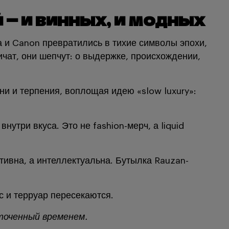
— и винных, и модных
а и Canon превратились в тихие символы эпохи,
ичат, они шепчут: о выдержке, происхождении,
и и терпения, воплощая идею «slow luxury»:
утри вкуса. Это не fashion-мерч, а liquid
ативна, а интеллектуальна. Бутылка Rauzan-
с и терруар пересекаются.
тточенный временем.