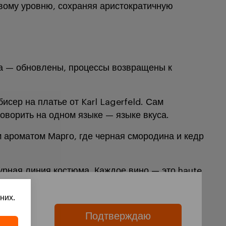
овому уровню, сохраняя аристократичную
ба — обновлены, процессы возвращены к
сер на платье от Karl Lagerfeld. Сам
говорить на одном языке — языке вкуса.
м ароматом Марго, где черная смородина и кедр
урная линия костюма. Каждое вино — это haute
них.
Подтверждаю
ies.