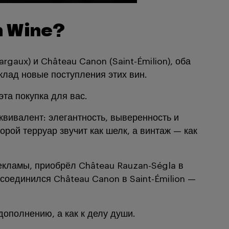
n Wine?
gaux) и Château Canon (Saint-Émilion), оба
клад новые поступления этих вин.
эта покупка для вас.
квивалент: элегантность, выверенность и
орой терруар звучит как шелк, а винтаж — как
рекламы, приобрёл Château Rauzan-Ségla в
соединился Château Canon в Saint-Émilion —
дополнению, а как к делу души.