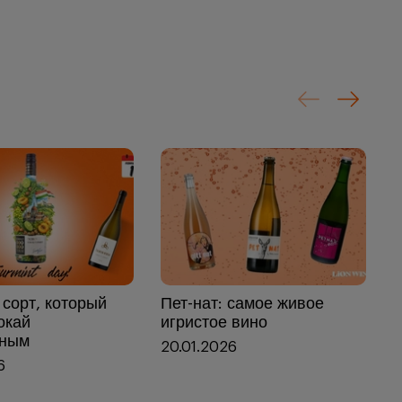
 сорт, который
Пет-нат: самое живое
H
окай
игристое вино
1
тным
20.01.2026
6