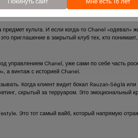
Покинуть сайт
Мне есть 18 лет
обработки персональных данных
 Lion Wine
а предмет культа. И если когда-то Chanel «одевал» 
 это приглашение в закрытый клуб тех, кто понимает,
под управлением Chanel, уже сами по себе часть роск
, а винтаж с историей Chanel.
азывать. Когда клиент видит бокал Rauzan-Séglа или 
кетинг, скрытый за терруаром. Это эмоциональный к
lifestyle. Это тот самый вайб, который напрямую отр