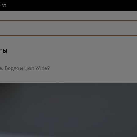
нет
АРЫ
e, Бордо и Lion Wine?