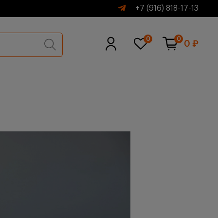
+7 (916) 818-17-13
0
0
0 ₽