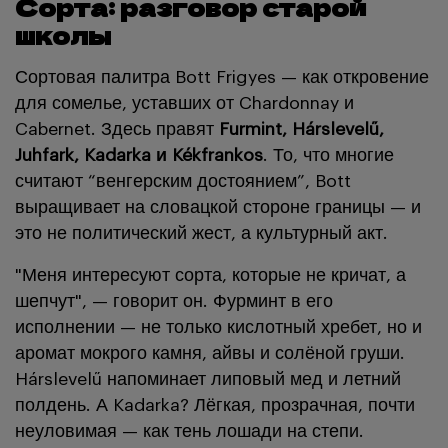
Сорта: разговор старой
школы
Сортовая палитра Bott Frigyes — как откровение
для сомелье, уставших от Chardonnay и
Cabernet. Здесь правят
Furmint, Hárslevelű,
Juhfark, Kadarka и Kékfrankos
. То, что многие
считают “венгерским достоянием”, Bott
выращивает на словацкой стороне границы — и
это не политический жест, а культурный акт.
"Меня интересуют сорта, которые не кричат, а
шепчут", — говорит он. Фурминт в его
исполнении — не только кислотный хребет, но и
аромат мокрого камня, айвы и солёной груши.
Hárslevelű напоминает липовый мед и летний
полдень. А Kadarka? Лёгкая, прозрачная, почти
неуловимая — как тень лошади на степи.