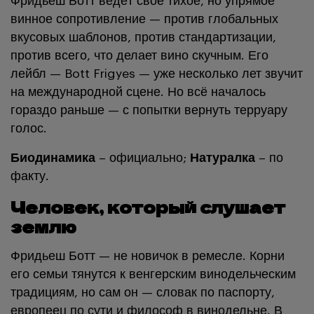
Фридьеш Ботт ведёт своё тихое, но упрямое
винное сопротивление — против глобальных
вкусовых шаблонов, против стандартизации,
против всего, что делает вино скучным. Его
лейбл — Bott Frigyes — уже несколько лет звучит
на международной сцене. Но всё началось
гораздо раньше — с попытки вернуть терруару
голос.
Биодинамика
– официально;
Натуралка
– по
факту.
Человек, который слушает
землю
Фридьеш Ботт — не новичок в ремесле. Корни
его семьи тянутся к венгерским винодельческим
традициям, но сам он — словак по паспорту,
европеец по сути и философ в винодельне. В